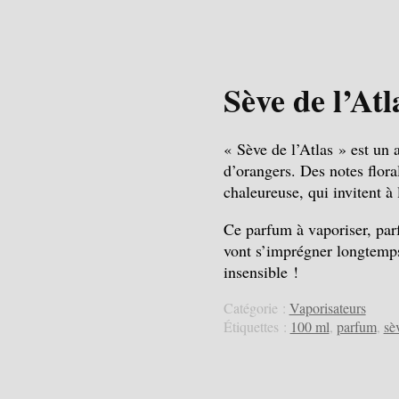
Sève de l’Atl
« Sève de l’Atlas » est un 
d’orangers. Des notes flor
chaleureuse, qui invitent à 
Ce parfum à vaporiser, parf
vont s’imprégner longtemps 
insensible !
Catégorie :
Vaporisateurs
Étiquettes :
100 ml
,
parfum
,
sèv