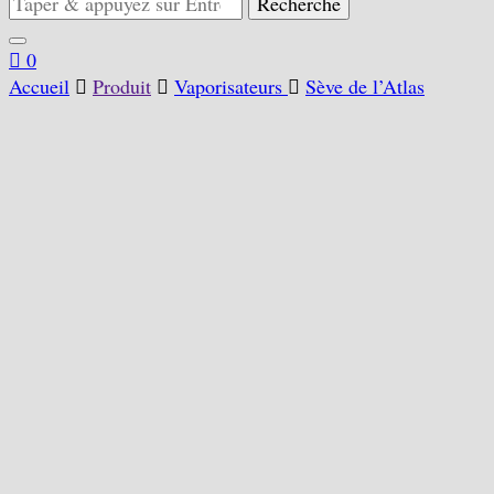
for
Something?
0
Accueil
Produit
Vaporisateurs
Sève de l’Atlas