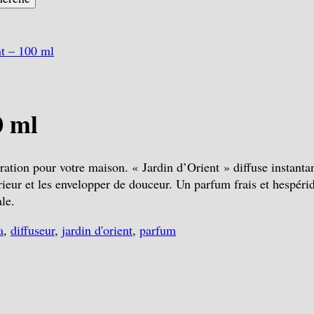
nt – 100 ml
0 ml
oration pour votre maison. « Jardin d’Orient » diffuse instant
ieur et les envelopper de douceur. Un parfum frais et hespéridé
le.
a
,
diffuseur
,
jardin d'orient
,
parfum